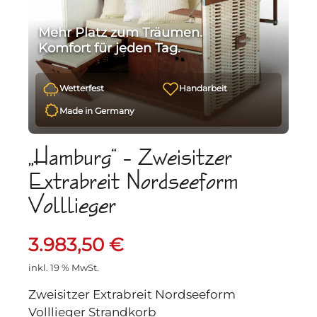
Mehr Platz zum Träumen.
Komfort für jeden Tag.
Wetterfest
Handarbeit
Made in Germany
„Hamburg“ – Zweisitzer
Extrabreit Nordseeform
Volllieger
3.983,50
€
inkl. 19 % MwSt.
Zweisitzer Extrabreit Nordseeform
Volllieger Strandkorb