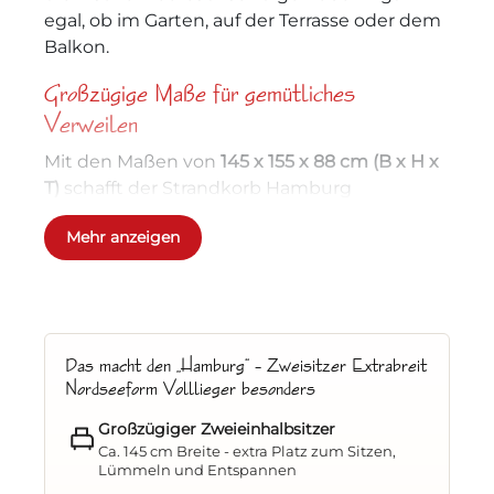
egal, ob im Garten, auf der Terrasse oder dem
Balkon.
Großzügige Maße für gemütliches
Verweilen
Mit den Maßen von
145 x 155 x 88 cm (B x H x
T)
schafft der Strandkorb Hamburg
ausreichend Platz für entspannte Stunden zu
Mehr anzeigen
zweit oder auch ganz für Sie allein.
Hochwertige Materialien für Langlebigkeit
und Komfort
Kiefernholz, lasiert in warmem Teakfarben
Das macht den „Hamburg“ – Zweisitzer Extrabreit
– robust, wetterbeständig und natürlich
Nordseeform Volllieger besonders
schön
Großzügiger Zweieinhalbsitzer
Geflecht aus wetterfestem PE kandis
Ca. 145 cm Breite - extra Platz zum Sitzen,
–
Lümmeln und Entspannen
pflegeleicht und modern