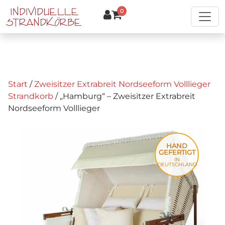
Zum Hauptinhalt springen
0
Start
/
Zweisitzer Extrabreit Nordseeform Volllieger
Strandkorb
/ „Hamburg“ – Zweisitzer Extrabreit
Nordseeform Volllieger
HAND
GEFERTIGT
IN
DEUTSCHLAND