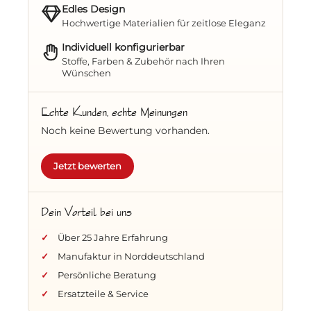
Edles Design
Haubenabschluss mit klassischer
Hochwertige Materialien für zeitlose Eleganz
Zopfleiste
– maritimes Design mit Liebe
Individuell konfigurierbar
zum Detail
Stoffe, Farben & Zubehör nach Ihren
Wünschen
Integrierter Witterungsschutz in der
Haube
– optimaler Schutz vor Wind und
Echte Kunden, echte Meinungen
Regen
Noch keine Bewertung vorhanden.
Komfort, der begeistert
Bequeme Festpolster und ein Set
Jetzt bewerten
Nackenkissen
– für höchsten Sitzkomfort
Klapptisch rechts
– ideal für Ihr
Dein Vorteil bei uns
Lieblingsgetränk oder die kleine Auszeit
Über 25 Jahre Erfahrung
zwischendurch
Manufaktur in Norddeutschland
Rückholmechanik
– für einfache und
Persönliche Beratung
bequeme Verstellmöglichkeiten
Ersatzteile & Service