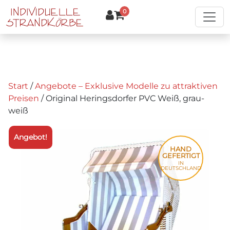
Zum Hauptinhalt springen
0
Start
/
Angebote – Exklusive Modelle zu attraktiven
Preisen
/ Original Heringsdorfer PVC Weiß, grau-
weiß
Angebot!
HAND
GEFERTIGT
IN
DEUTSCHLAND