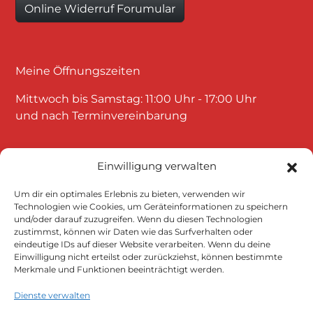
Online Widerruf Forumular
Meine Öffnungszeiten
Mittwoch bis Samstag: 11:00 Uhr - 17:00 Uhr
und nach Terminvereinbarung
Einwilligung verwalten
Um dir ein optimales Erlebnis zu bieten, verwenden wir
Technologien wie Cookies, um Geräteinformationen zu speichern
und/oder darauf zuzugreifen. Wenn du diesen Technologien
Klicke auf "Ich stimme zu", um Google
zustimmst, können wir Daten wie das Surfverhalten oder
eindeutige IDs auf dieser Website verarbeiten. Wenn du deine
maps zu aktivieren
Einwilligung nicht erteilst oder zurückziehst, können bestimmte
Cookie-Richtlinie
Merkmale und Funktionen beeinträchtigt werden.
Ich stimme zu
Dienste verwalten