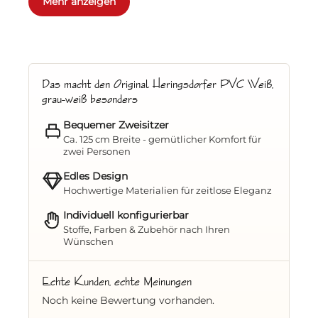
Mehr anzeigen
Haubenabschluss mit Zopfleiste
, der diesen
Manufaktur-Strandkorb
deutlich von
Massenware abhebt.
Ausstattung & Komfortmerkmale
Das macht den Original Heringsdorfer PVC Weiß,
Zweisitzer-Komfort:
Mit den Maßen
125 x
grau-weiß besonders
165 x 88 cm (B x H x T)
bietet dieser
Bequemer Zweisitzer
Strandkorb
den idealen Platz zum
Ca. 125 cm Breite - gemütlicher Komfort für
Abschalten.
zwei Personen
Pflegeleichte Eleganz:
Die bequemen
Edles Design
Festpolster
in Grau-Weiß sind nicht nur
Hochwertige Materialien für zeitlose Eleganz
schick, sondern auch strapazierfähig.
Individuell konfigurierbar
Stoffe, Farben & Zubehör nach Ihren
Wetterbeständig:
Dank des robusten
Wünschen
PVC-Geflechts bleibt Ihr
Strandkorb
über
viele Jahre hinweg formschön und
Echte Kunden, echte Meinungen
farbecht.
Noch keine Bewertung vorhanden.
Integrierter Klapptisch:
Der rechts