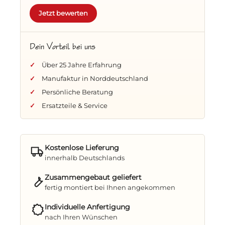
montierte Tisch bietet eine praktische
Jetzt bewerten
Abstellfläche für Ihre Auszeit im Garten.
Unser Versprechen: Qualität ohne
Dein Vorteil bei uns
Kompromisse
Über 25 Jahre Erfahrung
Jedes Unikat verlässt unsere
Manufaktur
erst
Manufaktur in Norddeutschland
nach einer strengen Qualitätsprüfung. Wir
Persönliche Beratung
liefern Ihren neuen
Strandkorb komplett
Ersatzteile & Service
zusammengebaut
aus, damit Sie sofort
entspannen können. Die
Lieferung innerhalb
Deutschlands ist inklusive
(ausgenommen
Inseln).
Kostenlose Lieferung
innerhalb Deutschlands
Zusammengebaut geliefert
fertig montiert bei Ihnen angekommen
Individuelle Anfertigung
nach Ihren Wünschen