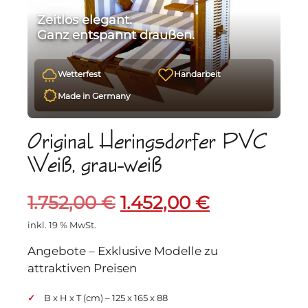
Zeitlos elegant.
Ganz entspannt draußen.
Wetterfest
Handarbeit
Made in Germany
Original Heringsdorfer PVC
Weiß, grau-weiß
Ursprünglicher
Aktueller
1.752,00
€
1.452,00
€
Preis
Preis
inkl. 19 % MwSt.
Angebote – Exklusive Modelle zu
war:
ist:
attraktiven Preisen
1.752,00 €
1.452,00 €.
B x H x T (cm) – 125 x 165 x 88