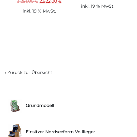
Ursprünglicher
Aktueller
3.291,00
€
2.922,00
€
Preis
Preis
inkl. 19 % MwSt.
Preis
Preis
war:
ist:
inkl. 19 % MwSt.
war:
ist:
3.681,00 €
3.598,00
3.291,00 €
2.922,00 €.
‹ Zurück zur Übersicht
Grundmodell
Einsitzer Nordseeform Volllieger