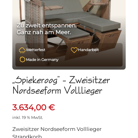
Zu zweit entspannen.
Ganz nah am Meer.
Wetterfest
Handarbeit
Made in Germany
„Spiekeroog“ – Zweisitzer
Nordseeform Volllieger
3.634,00
€
inkl. 19 % MwSt.
Zweisitzer Nordseeform Volllieger
Strandkorb