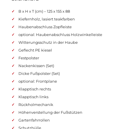
B x H x T (cm) – 125 x 155 x 88
Kiefernholz, lasiert teakfarben
Haubenabschluss Zopfleiste
optional: Haubenabschluss Holzwinkelleiste
Witterungsschutz in der Haube
Geflecht PE kiesel
Festpolster
Nackenkissen (Set)
Dicke Fußpolster (Set)
optional: Frontplane
Klapptisch rechts
Klapptisch links
Rückholmechanik
Höhenverstellung der Fußstützen
Gartenfahrrollen
Schutzhülle