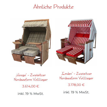
Ähnliche Produkte
Der Strandkorb Spiekeroog lädt Sie ein, die
Seele baumeln zu lassen und die Nordsee
direkt vor Ihrer Haustür zu spüren.
Ein Ort, an dem Sie abschalten, genießen und
gemeinsam mit Ihren Liebsten die schönsten
Momente erleben können.
Jetzt entdecken und Ihr persönliches
Küstenparadies sichern!
„Emden“ – Zweisitzer
„Hooge“ – Zweisitzer
Nordseeform Volllieger
Nordseeform Volllieger
3.178,00
€
3.614,00
€
inkl. 19 % MwSt.
inkl. 19 % MwSt.