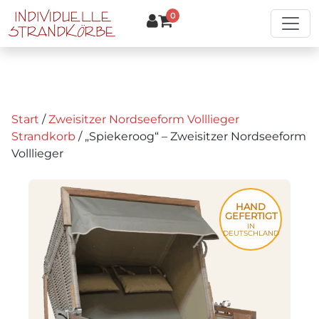
Zum Hauptinhalt springen
0
Start
/
Zweisitzer Nordseeform Volllieger
Strandkorb
/ „Spiekeroog“ – Zweisitzer Nordseeform
Volllieger
HAND
GEFERTIGT
IN
DEUTSCHLAND