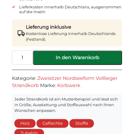
Lieferkosten innerhalb Deutschlans, ausgenommen
auf die Inseln
Lieferung inklusive
Kostenlose Lieferung innerhalb Deutschlands
(Festland).
"Spiekeroog"
In den Warenkorb
-
Alternative:
Zweisitzer
Nordseeform
Kategorie:
Zweisitzer Nordseeform Volllieger
Volllieger
Strandkorb
Marke:
Korbwerk
Menge
Jeder Strandkorb ist ein Musterbeispiel und lässt sich
in Größe, Ausstattung und Stoffauswahl nach Ihren
Wünschen anpassen.
Holz
Geflechte
Stoffe
Zubehör