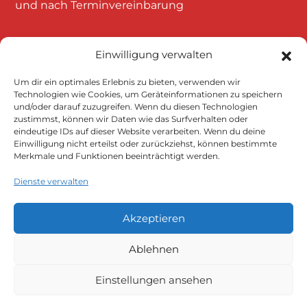
und nach Terminvereinbarung
Einwilligung verwalten
Um dir ein optimales Erlebnis zu bieten, verwenden wir
Technologien wie Cookies, um Geräteinformationen zu speichern
und/oder darauf zuzugreifen. Wenn du diesen Technologien
Klicke auf "Ich stimme zu", um Google
zustimmst, können wir Daten wie das Surfverhalten oder
eindeutige IDs auf dieser Website verarbeiten. Wenn du deine
maps zu aktivieren
Einwilligung nicht erteilst oder zurückziehst, können bestimmte
Cookie-Richtlinie
Merkmale und Funktionen beeinträchtigt werden.
Ich stimme zu
Dienste verwalten
Akzeptieren
Ablehnen
Einstellungen ansehen
Datenschutzerklärung
Impressum
AGB
Versandarten
Widerruf
Zahlungsarten
Cookie-Richtlinie (EU)