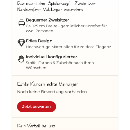
Das macht den „Spiekeroog“ – Zweisitzer
robust, wetterfest und zeitlos schön
Nordseeform Volllieger besonders
Geflecht aus PE in Kieselgrau
–
Bequemer Zweisitzer
pflegeleicht und UV-beständig
Ca. 125 cm Breite - gemütlicher Komfort für
zwei Personen
Haubenabschluss mit Zopfleiste
–
Edles Design
klassisch und elegant
Hochwertige Materialien für zeitlose Eleganz
Integrierter Witterungsschutz in der
Individuell konfigurierbar
Haube
– schützt Sie vor Wind und Wetter
Stoffe, Farben & Zubehör nach Ihren
Wünschen
Komfort, der begeistert
Echte Kunden, echte Meinungen
Festpolster mit dickem Fußpolster-Set
–
für eine besonders bequeme Sitz- und
Noch keine Bewertung vorhanden.
Liegefläche
Jetzt bewerten
Nackenkissen (Set)
– sorgt für
zusätzlichen Halt und Entspannung
Dein Vorteil bei uns
Zwei Klapptische (rechts & links)
– ideal