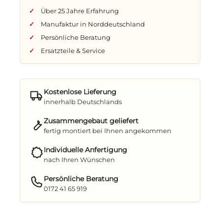
für Ihre Getränke, Snacks oder das
Über 25 Jahre Erfahrung
Lieblingsbuch
Manufaktur in Norddeutschland
Persönliche Beratung
Volllieger-Funktion mit
Ersatzteile & Service
Rückholmechanik
– mühelos verstellbar
für entspanntes Liegen
Höhenverstellung der Fußstützen
–
Kostenlose Lieferung
individuell anpassbar an Ihre Bedürfnisse
innerhalb Deutschlands
Praktisch & mobil
Zusammengebaut geliefert
fertig montiert bei Ihnen angekommen
Gartenfahrrollen
– für einfaches
Verschieben und flexibles Aufstellen
Individuelle Anfertigung
nach Ihren Wünschen
Passgenaue Schutzhülle inklusive
–
schützt Ihren Strandkorb zuverlässig bei
Persönliche Beratung
Nichtgebrauch
0172 41 65 919
Kostenfreie Lieferung innerhalb
Deutschlands
(Inseln ausgenommen)