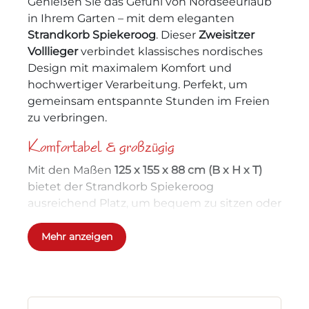
Genießen Sie das Gefühl von Nordseeurlaub
in Ihrem Garten – mit dem eleganten
Strandkorb Spiekeroog
. Dieser
Zweisitzer
Volllieger
verbindet klassisches nordisches
Design mit maximalem Komfort und
hochwertiger Verarbeitung. Perfekt, um
gemeinsam entspannte Stunden im Freien
zu verbringen.
Komfortabel & großzügig
Mit den Maßen
125 x 155 x 88 cm (B x H x T)
bietet der Strandkorb Spiekeroog
ausreichend Platz, um bequem zu sitzen oder
im voll ausgeklappten Volllieger-Format zu
entspannen.
Mehr anzeigen
Hochwertige Materialien – langlebig &
stilvoll
Lasiertes Kiefernholz in teakfarben
–