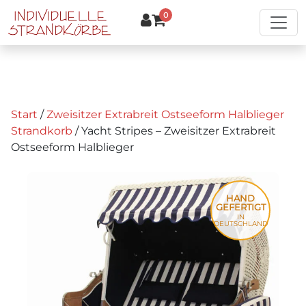
Zum Hauptinhalt springen
0
Start
/
Zweisitzer Extrabreit Ostseeform Halblieger
Strandkorb
/ Yacht Stripes – Zweisitzer Extrabreit
Ostseeform Halblieger
HAND
GEFERTIGT
IN
DEUTSCHLAND