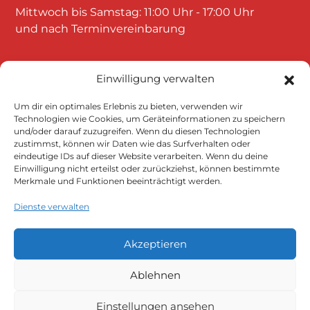
Mittwoch bis Samstag: 11:00 Uhr - 17:00 Uhr
und nach Terminvereinbarung
Einwilligung verwalten
Um dir ein optimales Erlebnis zu bieten, verwenden wir
Technologien wie Cookies, um Geräteinformationen zu speichern
und/oder darauf zuzugreifen. Wenn du diesen Technologien
Klicke auf "Ich stimme zu", um Google
zustimmst, können wir Daten wie das Surfverhalten oder
eindeutige IDs auf dieser Website verarbeiten. Wenn du deine
maps zu aktivieren
Einwilligung nicht erteilst oder zurückziehst, können bestimmte
Cookie-Richtlinie
Merkmale und Funktionen beeinträchtigt werden.
Ich stimme zu
Dienste verwalten
Akzeptieren
Ablehnen
Einstellungen ansehen