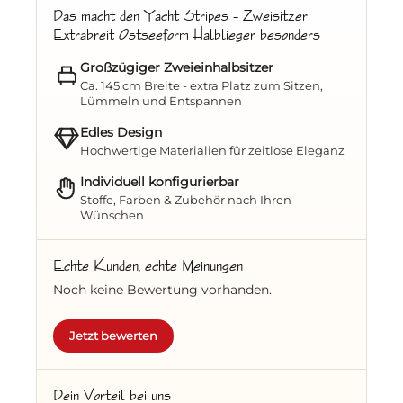
Das macht den Yacht Stripes – Zweisitzer
Extrabreit Ostseeform Halblieger besonders
Qualität und Funktionalität
Großzügiger Zweieinhalbsitzer
Die fein gearbeitete
Zopfleiste am
Ca. 145 cm Breite - extra Platz zum Sitzen,
Lümmeln und Entspannen
Haubenabschluss
unterstreicht die
hochwertige Verarbeitung. Dank des
Edles Design
integrierten
Witterungsschutzes in der
Hochwertige Materialien für zeitlose Eleganz
Haube
und der praktischen
Schutzhülle
Individuell konfigurierbar
bleibt Ihr Strandkorb lange wie neu.
Stoffe, Farben & Zubehör nach Ihren
Wünschen
Ihr stilvoller Rückzugsort
Echte Kunden, echte Meinungen
Ob Sie den Sonnenuntergang beobachten
Noch keine Bewertung vorhanden.
oder mit einem guten Buch entspannen –
mit dem
Yacht Stripes
erleben Sie maritimes
Jetzt bewerten
Flair und nordische Gemütlichkeit in einem.
Lassen Sie den Alltag hinter sich und
genießen Sie Ihren eigenen, persönlichen
Dein Vorteil bei uns
Hafen der Ruhe.