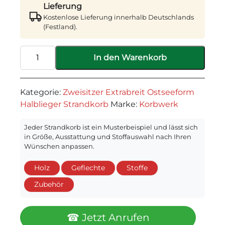
Lieferung
Kostenlose Lieferung innerhalb Deutschlands
(Festland).
Yacht
In den Warenkorb
Stripes
Alternative:
-
Zweisitzer
Kategorie:
Zweisitzer Extrabreit Ostseeform
Extrabreit
Halblieger Strandkorb
Marke:
Korbwerk
Ostseeform
Halblieger
Jeder Strandkorb ist ein Musterbeispiel und lässt sich
Menge
in Größe, Ausstattung und Stoffauswahl nach Ihren
Wünschen anpassen.
Holz
Geflechte
Stoffe
Zubehör
☎ Jetzt Anrufen