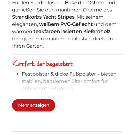
Fühlen Sie die frische Brise der Ostsee und
genießen Sie den maritimen Charme des
Strandkorbs Yacht Stripes
. Mit seinem
eleganten,
weißem PVC-Geflecht
und dem
warmen
teakfarben lasierten Kiefernholz
bringt er den maritimen Lifestyle direkt in
Ihren Garten.
Komfort, der begeistert
Festpolster & dicke Fußpolster –
bieten
stabilen, bequemen Sitzkomfort für
entspannte Stunden
Nackenkissen-Set –
sorgt für wohltuende
Mehr anzeigen
Unterstützung und gemütliches Relaxen
Höhenverstellbare Fußstützen
und
praktische
Klapptische rechts und links
erweitern Ihre Komfortzone