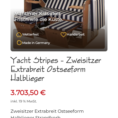
Maritimer Klassiker.
Frisch wie die Küste.
Wetterfest
Handarbeit
Made in Germany
Yacht Stripes – Zweisitzer
Extrabreit Ostseeform
Halblieger
3.703,50
€
inkl. 19 % MwSt.
Zweisitzer Extrabreit Ostseeform
Halblieger Strandkorb