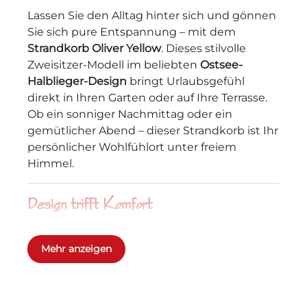
Lassen Sie den Alltag hinter sich und gönnen
Sie sich pure Entspannung – mit dem
Strandkorb Oliver Yellow
. Dieses stilvolle
Zweisitzer-Modell im beliebten
Ostsee-
Halblieger-Design
bringt Urlaubsgefühl
direkt in Ihren Garten oder auf Ihre Terrasse.
Ob ein sonniger Nachmittag oder ein
gemütlicher Abend – dieser Strandkorb ist Ihr
persönlicher Wohlfühlort unter freiem
Himmel.
Design trifft Komfort
Der
Korpus aus lasiertem Kiefernholz in
edlem Teakton
strahlt Wärme und
Mehr anzeigen
Natürlichkeit aus. Das moderne
PE-Geflecht
in Anthrazit
verleiht dem Strandkorb eine
elegante, zeitlose Optik. Der