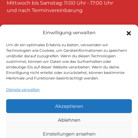
Mittwoch bis Samstag: 11:00 Uhr - 17:00 Uhr
und nach Terminvereinbarung
Einwilligung verwalten
Um dir ein optimales Erlebnis zu bieten, verwenden wir
Technologien wie Cookies, um Geräteinformationen zu speichern
und/oder darauf zuzugreifen. Wenn du diesen Technologien
Klicke auf "Ich stimme zu", um Google
zustimmst, können wir Daten wie das Surfverhalten oder
eindeutige IDs auf dieser Website verarbeiten. Wenn du deine
maps zu aktivieren
Einwilligung nicht erteilst oder zurückziehst, können bestimmte
Cookie-Richtlinie
Merkmale und Funktionen beeinträchtigt werden.
Ich stimme zu
Dienste verwalten
Akzeptieren
Ablehnen
Einstellungen ansehen
Datenschutzerklärung
Impressum
AGB
Versandarten