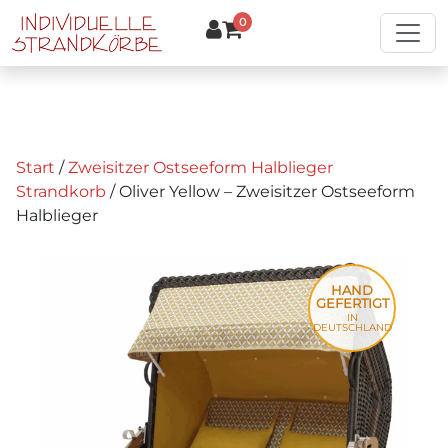
Zum Hauptinhalt springen
0
Start
/
Zweisitzer Ostseeform Halblieger
Strandkorb
/ Oliver Yellow – Zweisitzer Ostseeform
Halblieger
HAND
GEFERTIGT
IN
DEUTSCHLAND