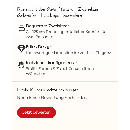
Haubenabschluss mit klassischer Zopfleiste
unterstreicht den nordischen Stil mit einem
Das macht den Oliver Yellow – Zweisitzer
Hauch von Nostalgie.
Ostseeform Halblieger besonders
Bequemer Zweisitzer
Ihr perfekter Rückzugsort für zwei
Ca. 125 cm Breite - gemütlicher Komfort für
zwei Personen
Ostsee-Zweisitzer-Halblieger
– gemütlich
Edles Design
zu zweit entspannen
Hochwertige Materialien für zeitlose Eleganz
Festpolster
– pflegeleicht und bequem
Individuell konfigurierbar
Stoffe, Farben & Zubehör nach Ihren
Nackenkissen
– für extra Wohlfühlfaktor
Wünschen
Dicke Fußpolster (Set)
für komfortable
Echte Kunden, echte Meinungen
Liegepositionen
Noch keine Bewertung vorhanden.
Zwei praktische
Klapptische
– rechts und
links integriert
Jetzt bewerten
Höhenverstellbare Fußstützen
–
individuell anpassbar