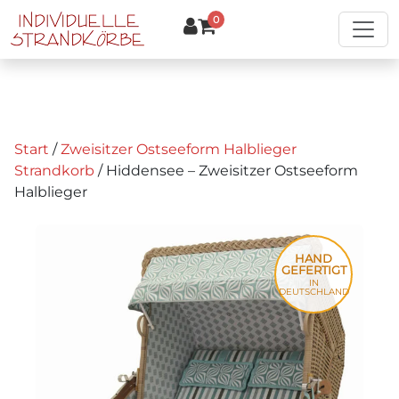
Zum Hauptinhalt springen
0
Start
/
Zweisitzer Ostseeform Halblieger
Strandkorb
/ Hiddensee – Zweisitzer Ostseeform
Halblieger
HAND
GEFERTIGT
IN
DEUTSCHLAND