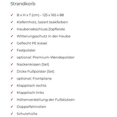
Strandkorb
B x H x T (cm) – 125 x 165 x 88
Kiefernholz, lasiert teakfarben
Haubenabschluss Zopfleiste
Witterungsschutz in der Haube
Geflecht PE kiesel
Festpolster
optional: Premium-Wendepolster
Nackenkissen (Set)
Dicke Fußpolster (Set)
optional: Frontplane
Klapptisch rechts
Klapptisch links
Höhenverstellung der Fußstützen
Doppelfahrrollen
Schutzhülle