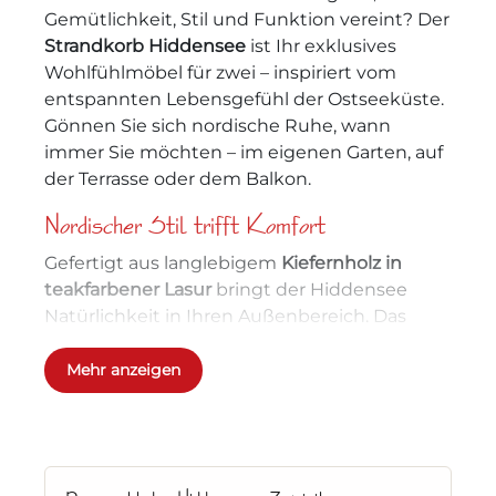
Gemütlichkeit, Stil und Funktion vereint? Der
Strandkorb Hiddensee
ist Ihr exklusives
Wohlfühlmöbel für zwei – inspiriert vom
entspannten Lebensgefühl der Ostseeküste.
Gönnen Sie sich nordische Ruhe, wann
immer Sie möchten – im eigenen Garten, auf
der Terrasse oder dem Balkon.
Nordischer Stil trifft Komfort
Gefertigt aus langlebigem
Kiefernholz in
teakfarbener Lasur
bringt der Hiddensee
Natürlichkeit in Ihren Außenbereich. Das
elegante
PE-Geflecht in Kieselgrau
wirkt
modern und dennoch zeitlos – ein Blickfang,
Mehr anzeigen
der sich harmonisch in jede Umgebung
einfügt. Der klassische
Zopfleistenabschluss
an der Haube rundet das Design maritim ab.
Ihr Wohlfühlplatz für zwei