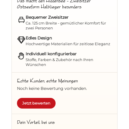
Das macht den Hiddensee – Zweisitzer
Ostseeform Halblieger besonders
Zweisitzer-Halblieger
– für entspannte
Stunden zu zweit
Bequemer Zweisitzer
Ca. 125 cm Breite - gemütlicher Komfort für
Festpolster –
mit variablen Designs
zwei Personen
Edles Design
Inklusive
Nackenkissen-Set
und
dicken
Hochwertige Materialien für zeitlose Eleganz
Fußpolstern
für höchsten Sitz- und
Liegekomfort
Individuell konfigurierbar
Stoffe, Farben & Zubehör nach Ihren
Zwei praktische
Wünschen
Klapptische
(rechts &
links) – perfekt für Kaffee, Buch oder
Snacks
Echte Kunden, echte Meinungen
Noch keine Bewertung vorhanden.
Höhenverstellbare Fußstützen
–
individuell anpassbar
Jetzt bewerten
Doppelfahrrollen
für müheloses
Umstellen
Dein Vorteil bei uns
Witterungsschutz in der Haube
sowie