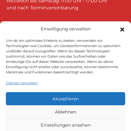
Mittwoch bis Samstag: 11:00 Uhr - 17:00 Uhr
und nach Terminvereinbarung
Einwilligung verwalten
Um dir ein optimales Erlebnis zu bieten, verwenden wir
Technologien wie Cookies, um Geräteinformationen zu speichern
und/oder darauf zuzugreifen. Wenn du diesen Technologien
Klicke auf "Ich stimme zu", um Google
zustimmst, können wir Daten wie das Surfverhalten oder
maps zu aktivieren
eindeutige IDs auf dieser Website verarbeiten. Wenn du deine
Einwilligung nicht erteilst oder zurückziehst, können bestimmte
Cookie-Richtlinie
Merkmale und Funktionen beeinträchtigt werden.
Ich stimme zu
Dienste verwalten
Akzeptieren
Ablehnen
Einstellungen ansehen
Datenschutzerklärung
Impressum
AGB
Versandarten