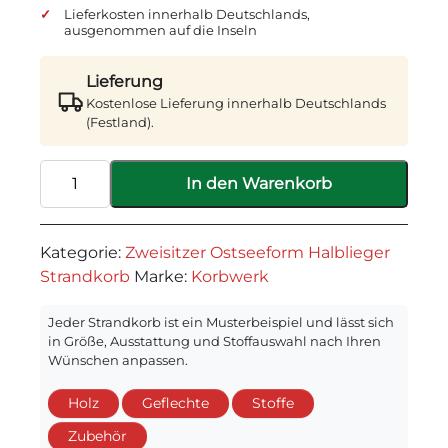
Lieferkosten innerhalb Deutschlands,
ausgenommen auf die Inseln
Lieferung
Kostenlose Lieferung innerhalb Deutschlands
(Festland).
Hiddensee
In den Warenkorb
-
Alternative:
Zweisitzer
Ostseeform
Kategorie:
Zweisitzer Ostseeform Halblieger
Halblieger
Strandkorb
Marke:
Korbwerk
Menge
Jeder Strandkorb ist ein Musterbeispiel und lässt sich
in Größe, Ausstattung und Stoffauswahl nach Ihren
Wünschen anpassen.
Holz
Geflechte
Stoffe
Zubehör