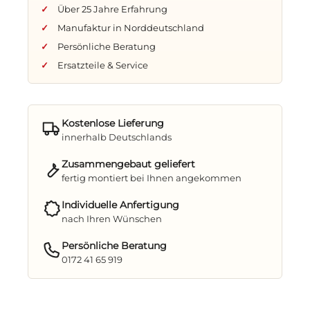
Über 25 Jahre Erfahrung
Schutzhülle
inklusive – für ganzjährige
Freude
Manufaktur in Norddeutschland
Persönliche Beratung
Ersatzteile & Service
Erleben Sie entspannte Momente – ganz wie
auf Hiddensee.
Mit dem Strandkorb Hiddensee holen Sie sich
den Zauber der Ostsee direkt nach Hause –
Kostenlose Lieferung
komfortabel, wetterfest und mit viel Liebe
innerhalb Deutschlands
zum Detail gefertigt.
Zusammengebaut geliefert
fertig montiert bei Ihnen angekommen
Individuelle Anfertigung
nach Ihren Wünschen
Persönliche Beratung
0172 41 65 919