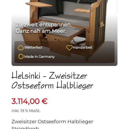
Zu zweit entspannen.
Ganz nah am Meer.
Wetterfest
Handarbeit
Made in Germany
Helsinki – Zweisitzer
Ostseeform Halblieger
3.114,00
€
inkl. 19 % MwSt.
Zweisitzer Ostseeform Halblieger
Strandkorb