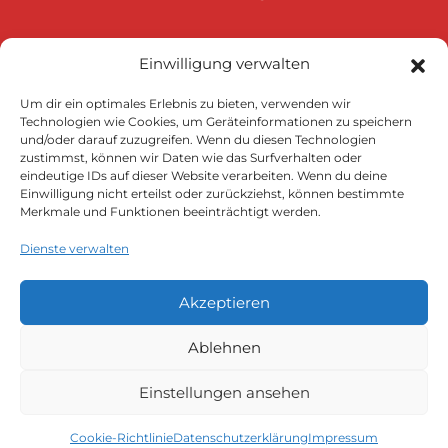
Einwilligung verwalten
Um dir ein optimales Erlebnis zu bieten, verwenden wir
Technologien wie Cookies, um Geräteinformationen zu speichern
und/oder darauf zuzugreifen. Wenn du diesen Technologien
Klicke auf "Ich stimme zu", um Google
zustimmst, können wir Daten wie das Surfverhalten oder
eindeutige IDs auf dieser Website verarbeiten. Wenn du deine
maps zu aktivieren
Einwilligung nicht erteilst oder zurückziehst, können bestimmte
Cookie-Richtlinie
Merkmale und Funktionen beeinträchtigt werden.
Ich stimme zu
Dienste verwalten
Akzeptieren
Ablehnen
Einstellungen ansehen
Datenschutzerklärung
Impressum
AGB
Versandarten
Widerruf
Zahlungsarten
Cookie-Richtlinie (EU)
Cookie-Richtlinie
Datenschutzerklärung
Impressum