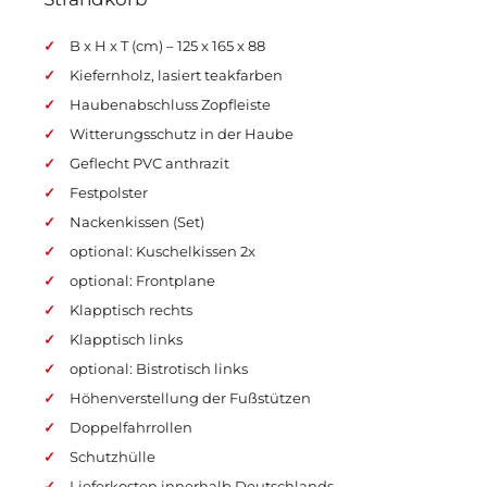
B x H x T (cm) – 125 x 165 x 88
Kiefernholz, lasiert teakfarben
Haubenabschluss Zopfleiste
Witterungsschutz in der Haube
Geflecht PVC anthrazit
Festpolster
Nackenkissen (Set)
optional: Kuschelkissen 2x
optional: Frontplane
Klapptisch rechts
Klapptisch links
optional: Bistrotisch links
Höhenverstellung der Fußstützen
Doppelfahrrollen
Schutzhülle
Lieferkosten innerhalb Deutschlands,