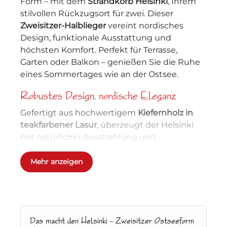
Form – mit dem
Strandkorb Helsinki
, Ihrem
stilvollen Rückzugsort für zwei. Dieser
Zweisitzer-Halblieger
vereint nordisches
Design, funktionale Ausstattung und
höchsten Komfort. Perfekt für Terrasse,
Garten oder Balkon – genießen Sie die Ruhe
eines Sommertages wie an der Ostsee.
Robustes Design, nordische Eleganz
Gefertigt aus hochwertigem
Kiefernholz in
teakfarbener Lasur
, überzeugt der Helsinki
mit natürlicher Ausstrahlung und
wetterbeständiger Verarbeitung. Das edle
PVC-Geflecht in Anthrazit
verleiht dem
Mehr anzeigen
Strandkorb eine moderne Optik und macht
ihn besonders pflegeleicht. Die charmante
Zopfleiste
am Haubenabschluss rundet das
Design traditionell ab.
Das macht den Helsinki – Zweisitzer Ostseeform