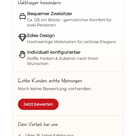
Komfort für zwei – durchdacht bis ins
Halblieger besonders
Detail
Bequemer Zweisitzer
Ca. 125 cm Breite - gemütlicher Komfort für
Zweisitzer mit Halblieger-Funktion
– für
zwei Personen
entspanntes Zurücklehnen
Edles Design
Festpolster
und ein
Set Nackenkissen
–
Hochwertige Materialien für zeitlose Eleganz
für ein spürbares Wohlfühl-Erlebnis
Individuell konfigurierbar
Stoffe, Farben & Zubehör nach Ihren
Höhenverstellbare Fußstützen
–
Wünschen
individuell anpassbar für Ihre perfekte
Liegeposition
Echte Kunden, echte Meinungen
Klapptisch rechts & Klapptisch links
–
Noch keine Bewertung vorhanden.
praktisch für Getränke, Snacks oder
Lektüre
Jetzt bewerten
Witterungsschutz in der Haube
–
zuverlässiger Schutz bei wechselhaftem
Dein Vorteil bei uns
Wetter
Über 25 Jahre Erfahrung