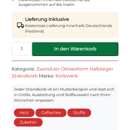
ausgenommen auf die Inseln
Lieferung inklusive
Kostenlose Lieferung innerhalb Deutschlands
(Festland).
Helsinki
In den Warenkorb
-
Alternative:
Zweisitzer
Ostseeform
Kategorie:
Zweisitzer Ostseeform Halblieger
Halblieger
Strandkorb
Marke:
Korbwerk
Menge
Jeder Strandkorb ist ein Musterbeispiel und lässt sich
in Größe, Ausstattung und Stoffauswahl nach Ihren
Wünschen anpassen.
Holz
Geflechte
Stoffe
Zubehör