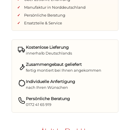
Doppelfahrrollen
– für maximale Mobilität
Manufaktur in Norddeutschland
in Ihrem Außenbereich
Persönliche Beratung
Schutzhülle
– damit Ihr Strandkorb lange
Ersatzteile & Service
schön bleibt
Genießen Sie die Ruhe nordischer
Kostenlose Lieferung
Sommertage – im Strandkorb Helsinki.
innerhalb Deutschlands
Ein Ort zum Träumen, Lesen oder einfach
Zusammengebaut geliefert
Nichtstun – wetterfest, gemütlich und zeitlos
fertig montiert bei Ihnen angekommen
schön.
Jetzt Ihr persönliches Wohlfühlmöbel
Individuelle Anfertigung
nach Ihren Wünschen
entdecken und Ostsee-Flair nach Hause
holen!
Persönliche Beratung
0172 41 65 919