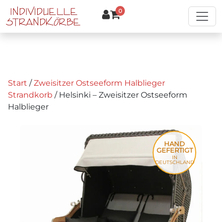
Zum Hauptinhalt springen
0
Start
/
Zweisitzer Ostseeform Halblieger
Strandkorb
/ Helsinki – Zweisitzer Ostseeform
Halblieger
HAND
GEFERTIGT
IN
DEUTSCHLAND